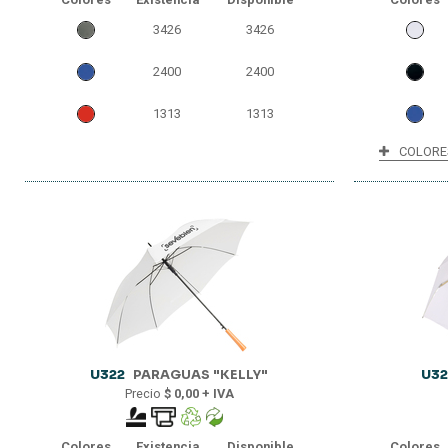
3426
3426
2400
2400
1313
1313
COLORE
U322
PARAGUAS "KELLY"
U32
Precio
$ 0,00 + IVA
Colores
Existencia
Disponible
Colores