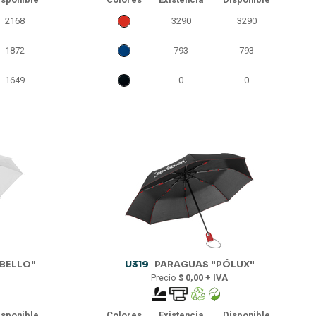
2168
3290
3290
1872
793
793
1649
0
0
BELLO"
U319
PARAGUAS "PÓLUX"
Precio
$ 0,00 + IVA
isponible
Colores
Existencia
Disponible