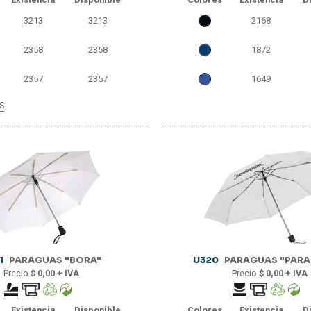
3213
3213
2168
2358
2358
1872
2357
2357
1649
S
1681
1681
1508
1508
975
975
494
494
1
PARAGUAS "BORA"
U320
PARAGUAS "PARA
Precio
$ 0,00 + IVA
Precio
$ 0,00 + IVA
Existencia
Disponible
Colores
Existencia
D