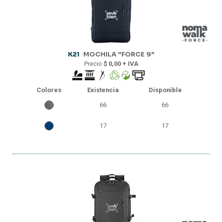
K21
MOCHILA "FORCE 9"
Precio
$ 0,00 + IVA
Colores
Existencia
Disponible
66
66
17
17