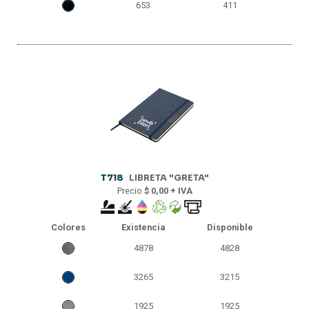
653
411
T718
LIBRETA "GRETA"
Precio
$ 0,00 + IVA
Colores
Existencia
Disponible
4878
4828
3265
3215
1925
1925