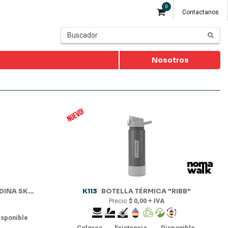
0
Contactanos
Nosotros
INA SKY"
K113
BOTELLA TÉRMICA "RIBB"
Precio
$ 0,00 + IVA
isponible
Colores
Existencia
Disponible