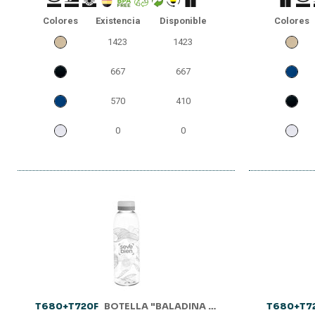
Colores
Existencia
Disponible
Colores
1423
1423
667
667
570
410
0
0
T680+T720F
BOTELLA "BALADINA FROST"
T680+T7