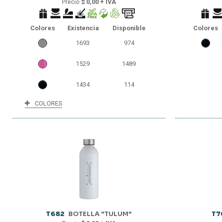
Precio
$ 0,00 + IVA
2074
2074
Colores
Existencia
Disponible
Colores
0
0
1693
974
1529
1489
1434
114
COLORES
78
78
2
2
T682
BOTELLA "TULUM"
T7