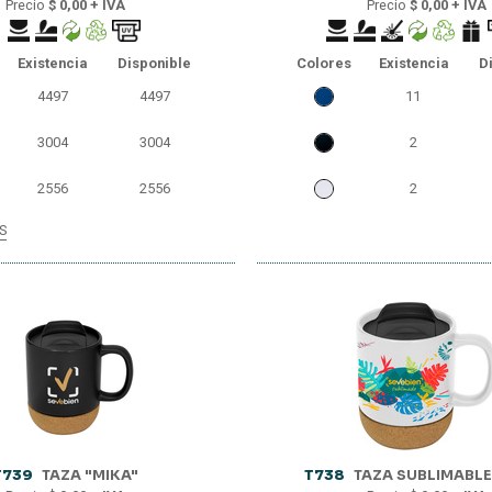
Precio
$ 0,00 + IVA
Precio
$ 0,00 + IVA
Existencia
Disponible
Colores
Existencia
D
4497
4497
11
3004
3004
2
2556
2556
2
S
2504
2504
2469
2469
803
803
140
90
T739
TAZA "MIKA"
T738
TAZA SUBLIMABLE