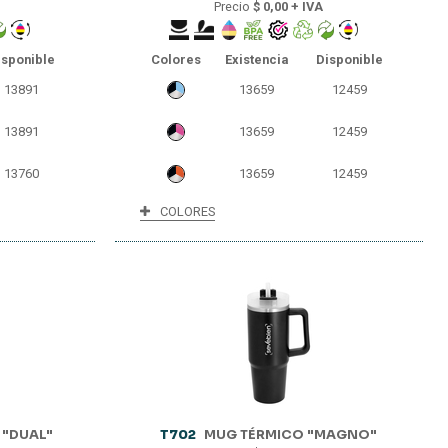
Precio
$ 0,00 + IVA
isponible
Colores
Existencia
Disponible
13891
13659
12459
13891
13659
12459
13760
13659
12459
COLORES
10368
10668
10368
7286
7286
7286
5565
5565
5565
5125
5125
5125
4847
4847
4847
1446
3446
1446
 "DUAL"
T702
MUG TÉRMICO "MAGNO"