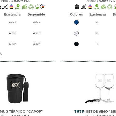
Precio
$ 0,00 + IVA
Precio
$ 0,00 + IVA
Existencia
Disponible
Colores
Existencia
D
4977
4977
20
4625
4625
20
4072
4072
1
S
3827
3827
3583
3583
3199
2989
2859
2859
2836
2836
MUG TÉRMICO "CAPOF"
T673
SET DE VINO "BR