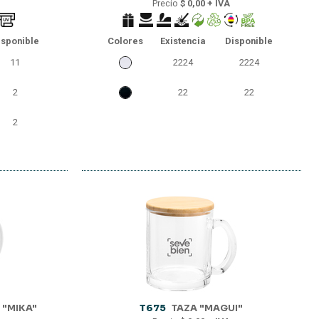
Precio
$ 0,00 + IVA
isponible
Colores
Existencia
Disponible
11
2224
2224
2
22
22
2
 "MIKA"
T675
TAZA "MAGUI"