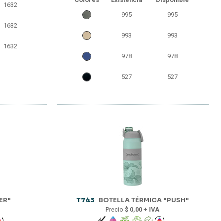
1632
995
995
1632
993
993
1632
978
978
527
527
ER"
T743
BOTELLA TÉRMICA "PUSH"
Precio
$ 0,00 + IVA