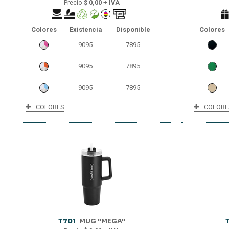
Precio
$ 0,00 + IVA
2074
2074
Colores
Existencia
Disponible
Colores
0
0
9095
7895
9095
7895
9095
7895
COLORES
COLORE
9095
7895
7286
7286
5565
5565
5125
5125
4847
4847
3446
1446
T701
MUG "MEGA"