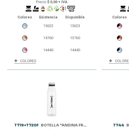
Precio
$ 0,00 + IVA
Colores
Existencia
Disponible
Colores
15623
15623
14760
13760
14440
14440
COLORES
COLORE
10668
10368
7286
7286
5565
5565
5125
5125
4847
4847
3446
1446
T719+T720F
BOTELLA "ANDINA FROST"
T744
B